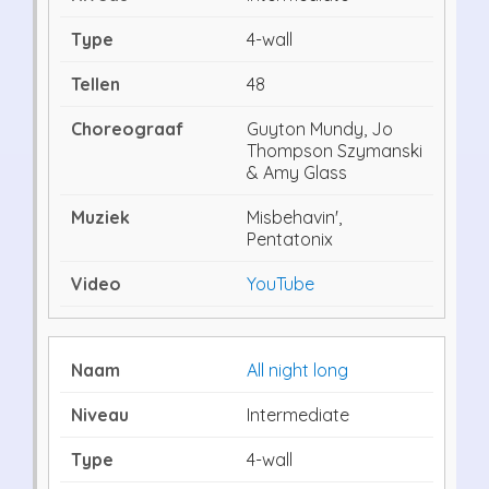
4-wall
48
Guyton Mundy, Jo
Thompson Szymanski
& Amy Glass
Misbehavin',
Pentatonix
YouTube
All night long
Intermediate
4-wall