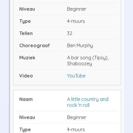
Beginner
4-muurs
32
Ben Murphy
A bar song (Tipsy),
Shaboozey
YouTube
A little country and
rock 'n roll
Beginner
4-muurs