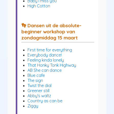
Baby I miss you
High Cotton
👣 Dansen uit de absolute-
beginner workshop van
zondagmiddag 15 maart
First time for everything
Everybody dance!
Feeling kinda lonely
That Honky Tonk Highway
AB She can dance
Blue cafe
The sign
Twist the dial
Greener still
Abby's waltz
Country as can be
Ziggy