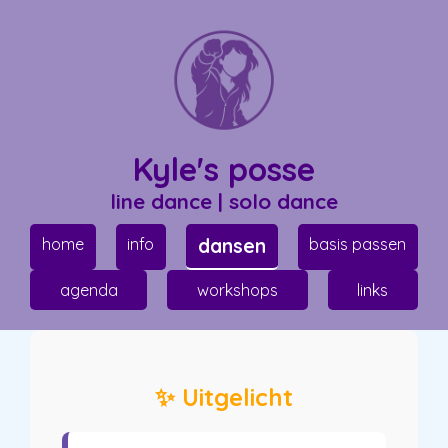
Kyle's posse
line dance | solo dance
home
info
dansen
basis passen
agenda
workshops
links
✨ Uitgelicht