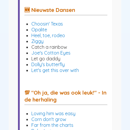
🆕 Nieuwste Dansen
Choosin' Texas
Opalite
Heel, toe, rodeo
Ziggy
Catch a rainbow
Joe's Cotton Eyes
Let go daddy
Dolly's butterfly
Let's get this over with
💯 "Oh ja, die was ook leuk!" - In
de herhaling
Loving him was easy
Corn don't grow
Far from the charts