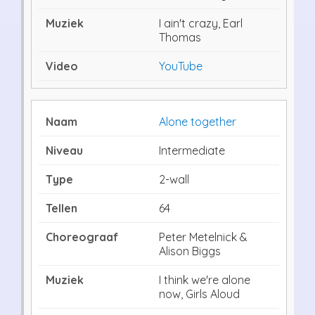
I ain't crazy, Earl
Thomas
YouTube
Alone together
Intermediate
2-wall
64
Peter Metelnick &
Alison Biggs
I think we're alone
now, Girls Aloud