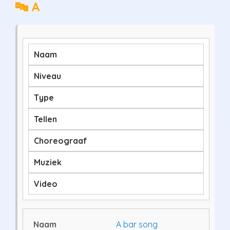
🔤 A
Naam
Niveau
Type
Tellen
Choreograaf
Muziek
Video
A bar song